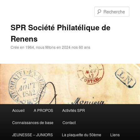
Aller
Aller
au
au
Rech
contenu
contenu
principal
secondaire
SPR Société Philatélique de
Renens
Crée en 1964, nous fêtons en 2024 nos 60 ans
Menu
Accueil
A PROPOS
Activités SPR
principal
Connaissances de base
Contact
JEUNESSE – JUNIORS
La plaquette du 50ème
Liens