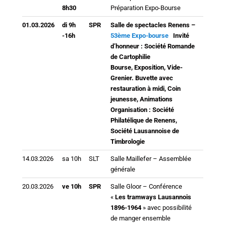
8h30
Préparation Expo-Bourse
01.03.2026
di 9h
SPR
Salle de spectacles Renens –
-16h
53ème Expo-bourse
Invité
d’honneur : Société Romande
de Cartophilie
Bourse, Exposition, Vide-
Grenier. Buvette avec
restauration à midi, Coin
jeunesse, Animations
Organisation : Société
Philatélique de Renens,
Société Lausannoise de
Timbrologie
14.03.2026
sa 10h
SLT
Salle Maillefer – Assemblée
générale
20.03.2026
ve 10h
SPR
Salle Gloor – Conférence
«
Les tramways Lausannois
1896-1964
» avec possibilité
de manger ensemble