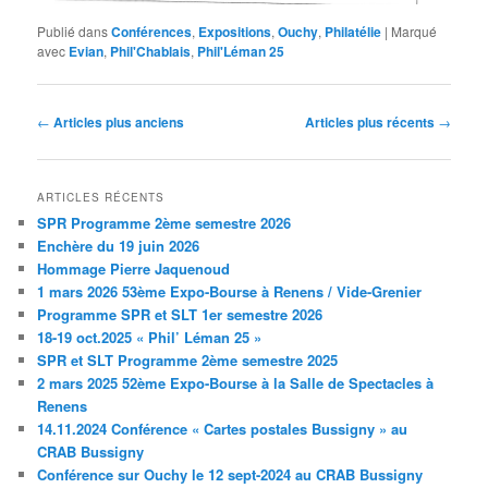
Publié dans
Conférences
,
Expositions
,
Ouchy
,
Philatélie
|
Marqué
avec
Evian
,
Phil'Chablais
,
Phil'Léman 25
Navigation
←
Articles plus anciens
Articles plus récents
→
des
articles
ARTICLES RÉCENTS
SPR Programme 2ème semestre 2026
Enchère du 19 juin 2026
Hommage Pierre Jaquenoud
1 mars 2026 53ème Expo-Bourse à Renens / Vide-Grenier
Programme SPR et SLT 1er semestre 2026
18-19 oct.2025 « Phil’ Léman 25 »
SPR et SLT Programme 2ème semestre 2025
2 mars 2025 52ème Expo-Bourse à la Salle de Spectacles à
Renens
14.11.2024 Conférence « Cartes postales Bussigny » au
CRAB Bussigny
Conférence sur Ouchy le 12 sept-2024 au CRAB Bussigny