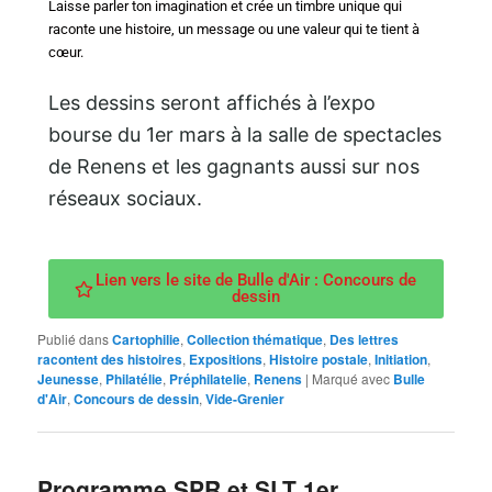
Laisse parler ton imagination et crée un timbre unique qui
raconte une histoire, un message ou une valeur qui te tient à
cœur.
Les dessins seront affichés à l’expo
bourse du 1er mars à la salle de spectacles
de Renens et les gagnants aussi sur nos
réseaux sociaux.
Lien vers le site de Bulle d'Air : Concours de
dessin
Publié dans
Cartophilie
,
Collection thématique
,
Des lettres
racontent des histoires
,
Expositions
,
Histoire postale
,
Initiation
,
Jeunesse
,
Philatélie
,
Préphilatelie
,
Renens
|
Marqué avec
Bulle
d'Air
,
Concours de dessin
,
Vide-Grenier
Programme SPR et SLT 1er