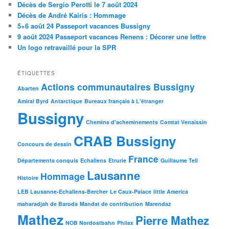
Décès de Sergio Perotti le 7 août 2024
Décès de André Kairis : Hommage
5+6 août 24 Passeport vacances Bussigny
9 août 2024 Passeport vacances Renens : Décorer une lettre
Un logo retravaillé pour la SPR
ÉTIQUETTES
Actions communautaires Bussigny
Abarten
Amiral Byrd
Antarctique
Bureaux français à L'étranger
Bussigny
Chemins d'acheminements
Comtat Venaissin
CRAB Bussigny
Concours de dessin
France
Départements conquis
Echallens
Etrurie
Guillaume Tell
Lausanne
Hommage
Histoire
LEB Lausanne-Echallens-Bercher
Le Caux-Palace
little America
maharadjah de Baroda
Mandat de contribution
Marendaz
Mathez
Pierre Mathez
NOB Nordostbahn
Philax