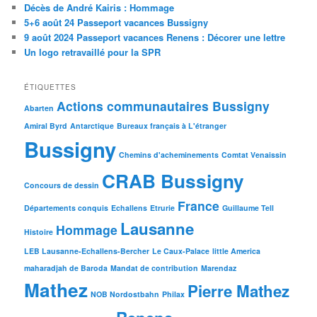
Décès de André Kairis : Hommage
5+6 août 24 Passeport vacances Bussigny
9 août 2024 Passeport vacances Renens : Décorer une lettre
Un logo retravaillé pour la SPR
ÉTIQUETTES
Actions communautaires Bussigny
Abarten
Amiral Byrd
Antarctique
Bureaux français à L'étranger
Bussigny
Chemins d'acheminements
Comtat Venaissin
CRAB Bussigny
Concours de dessin
France
Départements conquis
Echallens
Etrurie
Guillaume Tell
Lausanne
Hommage
Histoire
LEB Lausanne-Echallens-Bercher
Le Caux-Palace
little America
maharadjah de Baroda
Mandat de contribution
Marendaz
Mathez
Pierre Mathez
NOB Nordostbahn
Philax