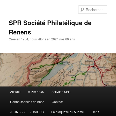
Aller
Aller
au
au
Rech
contenu
contenu
principal
secondaire
SPR Société Philatélique de
Renens
Crée en 1964, nous fêtons en 2024 nos 60 ans
Menu
Accueil
A PROPOS
Activités SPR
principal
Connaissances de base
Contact
JEUNESSE – JUNIORS
La plaquette du 50ème
Liens