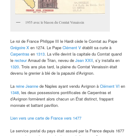
1955 avec le blason du Comtat Venaissin
Le roi de France Philippe III le Hardi cède le Comtat au Pape
Grégoire X
en 1274. Le Pape
Clément V
établit sa curie à
Carpentras
en
1313
. La ville devint la capitale du Comtat quand
le
recteur
Arnaud de Trian, neveu de
Jean XXII
, s’y installa en
1320
. Trois ans plus tard, la plaine du Comtat Venaissin était
devenu le grenier à blé de la papauté d’Avignon.
La
reine Jeanne
de Naples ayant vendu Avignon à
Clément VI
en
1348
, les deux possessions pontificales de Carpentras et
d’Avignon formèrent alors chacun un État distinct, frappant
monnaie et battant pavillon.
Lien vers une carte de France vers 1477
Le service postal du pays était assuré par la France depuis 1677