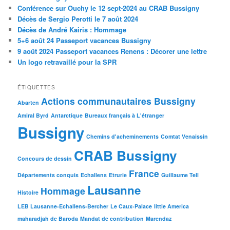
Conférence sur Ouchy le 12 sept-2024 au CRAB Bussigny
Décès de Sergio Perotti le 7 août 2024
Décès de André Kairis : Hommage
5+6 août 24 Passeport vacances Bussigny
9 août 2024 Passeport vacances Renens : Décorer une lettre
Un logo retravaillé pour la SPR
ÉTIQUETTES
Actions communautaires Bussigny
Abarten
Amiral Byrd
Antarctique
Bureaux français à L'étranger
Bussigny
Chemins d'acheminements
Comtat Venaissin
CRAB Bussigny
Concours de dessin
France
Départements conquis
Echallens
Etrurie
Guillaume Tell
Lausanne
Hommage
Histoire
LEB Lausanne-Echallens-Bercher
Le Caux-Palace
little America
maharadjah de Baroda
Mandat de contribution
Marendaz