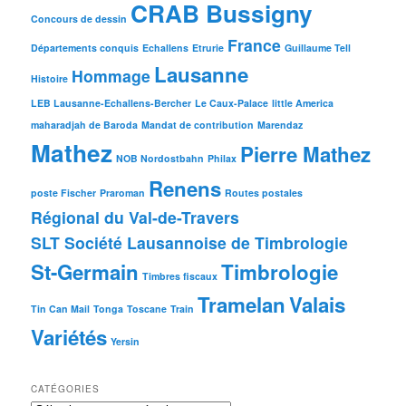
CRAB Bussigny
Concours de dessin
France
Départements conquis
Echallens
Etrurie
Guillaume Tell
Lausanne
Hommage
Histoire
LEB Lausanne-Echallens-Bercher
Le Caux-Palace
little America
maharadjah de Baroda
Mandat de contribution
Marendaz
Mathez
Pierre Mathez
NOB Nordostbahn
Philax
Renens
poste Fischer
Praroman
Routes postales
Régional du Val-de-Travers
SLT Société Lausannoise de Timbrologie
St-Germain
Timbrologie
Timbres fiscaux
Tramelan
Valais
Tin Can Mail
Tonga
Toscane
Train
Variétés
Yersin
CATÉGORIES