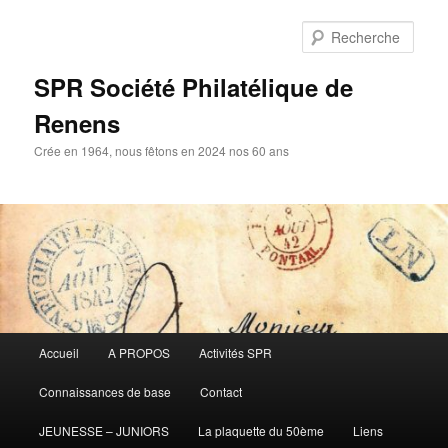
Aller
Aller
au
au
Rech
contenu
contenu
principal
secondaire
SPR Société Philatélique de
Renens
Crée en 1964, nous fêtons en 2024 nos 60 ans
Menu
Accueil
A PROPOS
Activités SPR
principal
Connaissances de base
Contact
JEUNESSE – JUNIORS
La plaquette du 50ème
Liens