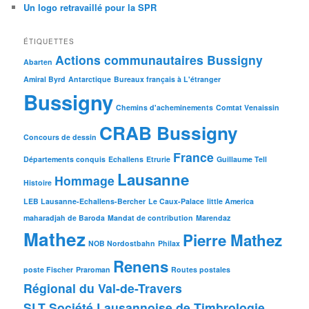
Un logo retravaillé pour la SPR
ÉTIQUETTES
Actions communautaires Bussigny
Abarten
Amiral Byrd
Antarctique
Bureaux français à L'étranger
Bussigny
Chemins d'acheminements
Comtat Venaissin
CRAB Bussigny
Concours de dessin
France
Départements conquis
Echallens
Etrurie
Guillaume Tell
Lausanne
Hommage
Histoire
LEB Lausanne-Echallens-Bercher
Le Caux-Palace
little America
maharadjah de Baroda
Mandat de contribution
Marendaz
Mathez
Pierre Mathez
NOB Nordostbahn
Philax
Renens
poste Fischer
Praroman
Routes postales
Régional du Val-de-Travers
SLT Société Lausannoise de Timbrologie