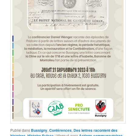
Publié dans
Bussigny
,
Conférences
,
Des lettres racontent des
histoires
,
Histoire Suisse
|
Marqué avec
Actions communautaires