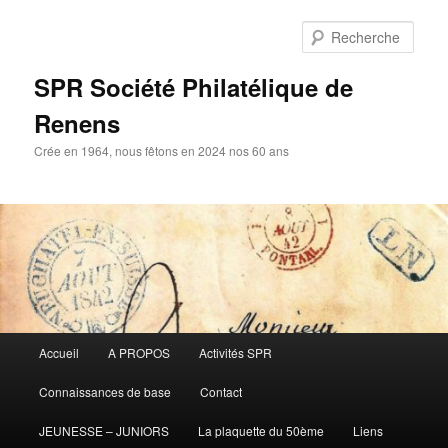
Aller
Aller
au
au
Rech
contenu
contenu
principal
secondaire
SPR Société Philatélique de
Renens
Crée en 1964, nous fêtons en 2024 nos 60 ans
Menu
Accueil
A PROPOS
Activités SPR
principal
Connaissances de base
Contact
JEUNESSE – JUNIORS
La plaquette du 50ème
Liens