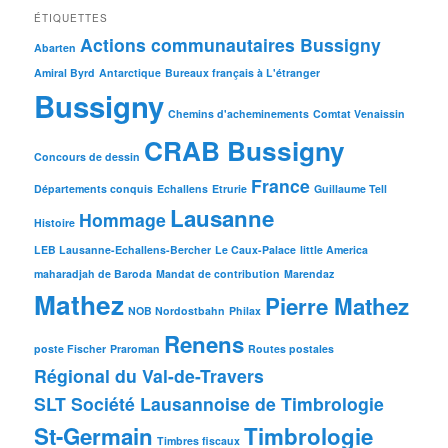
ÉTIQUETTES
Actions communautaires Bussigny
Abarten
Amiral Byrd
Antarctique
Bureaux français à L'étranger
Bussigny
Chemins d'acheminements
Comtat Venaissin
CRAB Bussigny
Concours de dessin
France
Départements conquis
Echallens
Etrurie
Guillaume Tell
Lausanne
Hommage
Histoire
LEB Lausanne-Echallens-Bercher
Le Caux-Palace
little America
maharadjah de Baroda
Mandat de contribution
Marendaz
Mathez
Pierre Mathez
NOB Nordostbahn
Philax
Renens
poste Fischer
Praroman
Routes postales
Régional du Val-de-Travers
SLT Société Lausannoise de Timbrologie
St-Germain
Timbrologie
Timbres fiscaux