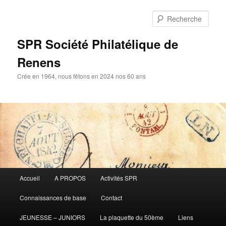
Aller
Aller
au
au
Rech
contenu
contenu
principal
secondaire
SPR Société Philatélique de
Renens
Crée en 1964, nous fêtons en 2024 nos 60 ans
Menu
Accueil
A PROPOS
Activités SPR
principal
Connaissances de base
Contact
JEUNESSE – JUNIORS
La plaquette du 50ème
Liens