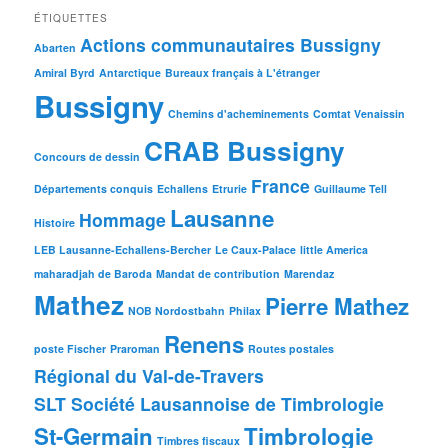
ÉTIQUETTES
Actions communautaires Bussigny
Abarten
Amiral Byrd
Antarctique
Bureaux français à L'étranger
Bussigny
Chemins d'acheminements
Comtat Venaissin
CRAB Bussigny
Concours de dessin
France
Départements conquis
Echallens
Etrurie
Guillaume Tell
Lausanne
Hommage
Histoire
LEB Lausanne-Echallens-Bercher
Le Caux-Palace
little America
maharadjah de Baroda
Mandat de contribution
Marendaz
Mathez
Pierre Mathez
NOB Nordostbahn
Philax
Renens
poste Fischer
Praroman
Routes postales
Régional du Val-de-Travers
SLT Société Lausannoise de Timbrologie
St-Germain
Timbrologie
Timbres fiscaux