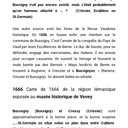
Bussigny n’ait pas encore existé. mais c’était probablement
qu’un hameau attaché à … ? (Crissier, Ecublens ou
St.Germain)
Une autre source sont les livres de la Revue Vaudoise
historique. En
1536
on trouve enfin une mention sur la
commune de Bussigny. C’est l’année de la conquête du Pays de
Vaud par leurs Excellences de Berne. Le duc de Savoie, pour se
défendre, engage des mercenaires, des Italiens. Il les envoie
pour occuper Lausanne. Ils suivent la Venoge et trouvent la
route barrée par des Bernois « Mays lesdicts de Berne se
trouvent à Rugnens, à Cressier et à
Bussignyez
. » (Renens,
Crissier et Bussigny). Ils doivent battre en retraite.
1666
Carte de 1666 de la région lémanique
exposée au
musée historique de Vevey
Bussegny (Bussigny) et Cressy (Crissier)
sont
approximativement à la bonne place
.
et la bonne surprise
…..St.Germain se situe selon ce plan dans entre Cublens