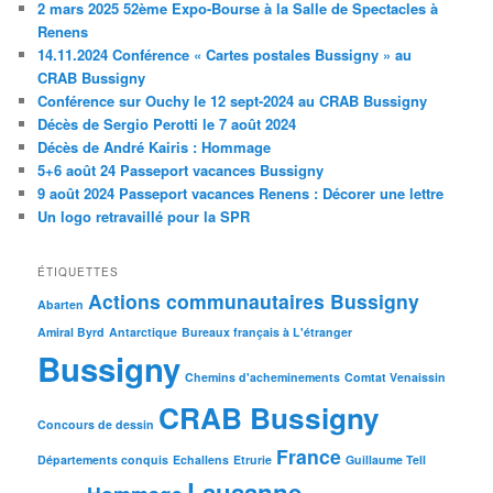
2 mars 2025 52ème Expo-Bourse à la Salle de Spectacles à
Renens
14.11.2024 Conférence « Cartes postales Bussigny » au
CRAB Bussigny
Conférence sur Ouchy le 12 sept-2024 au CRAB Bussigny
Décès de Sergio Perotti le 7 août 2024
Décès de André Kairis : Hommage
5+6 août 24 Passeport vacances Bussigny
9 août 2024 Passeport vacances Renens : Décorer une lettre
Un logo retravaillé pour la SPR
ÉTIQUETTES
Actions communautaires Bussigny
Abarten
Amiral Byrd
Antarctique
Bureaux français à L'étranger
Bussigny
Chemins d'acheminements
Comtat Venaissin
CRAB Bussigny
Concours de dessin
France
Départements conquis
Echallens
Etrurie
Guillaume Tell
Lausanne