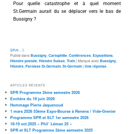
Pour quelle catastrophe et à quel moment
St.Germain aurait du se déplacer vers le bas de
Bussigny ?
(plus…)
Publié dans
Bussigny
,
Cartophilie
,
Conférences
,
Expositions
,
Histoire postale
,
Histoire Suisse
,
Train
|
Marqué avec
Bussigny
,
Histoire
,
Paroisse St.Germain
,
St-Germain
|
Une
réponse
ARTICLES RÉCENTS
SPR Programme 2ème semestre 2026
Enchère du 19 juin 2026
Hommage Pierre Jaquenoud
1 mars 2026 53ème Expo-Bourse à Renens / Vide-Grenier
Programme SPR et SLT 1er semestre 2026
18-19 oct.2025 « Phil’ Léman 25 »
SPR et SLT Programme 2ème semestre 2025