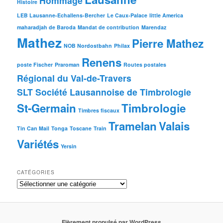
Hommage
Histoire
LEB Lausanne-Echallens-Bercher
Le Caux-Palace
little America
maharadjah de Baroda
Mandat de contribution
Marendaz
Mathez
Pierre Mathez
NOB Nordostbahn
Philax
Renens
poste Fischer
Praroman
Routes postales
Régional du Val-de-Travers
SLT Société Lausannoise de Timbrologie
St-Germain
Timbrologie
Timbres fiscaux
Tramelan
Valais
Tin Can Mail
Tonga
Toscane
Train
Variétés
Yersin
CATÉGORIES
Fièrement propulsé par WordPress