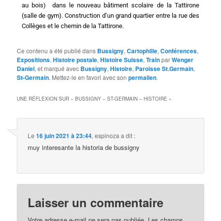
au bois) dans le nouveau bâtiment scolaire de la Tattirone
(salle de gym). Construction d’un grand quartier entre la rue des
Collèges et le chemin de la Tattirone.
Ce contenu a été publié dans
Bussigny
,
Cartophilie
,
Conférences
,
Expositions
,
Histoire postale
,
Histoire Suisse
,
Train
par
Wenger
Daniel
, et marqué avec
Bussigny
,
Histoire
,
Paroisse St.Germain
,
St-Germain
. Mettez-le en favori avec son
permalien
.
UNE RÉFLEXION SUR «
BUSSIGNY – ST-GERMAIN – HISTOIRE
»
Le
16 juin 2021 à 23:44
,
espinoza
a dit :
muy interesante la historia de bussigny
Laisser un commentaire
Votre adresse e-mail ne sera pas publiée.
Les champs