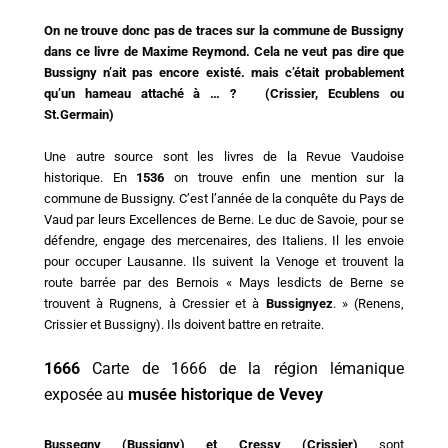
On ne trouve donc pas de traces sur la commune de Bussigny
dans ce livre de Maxime Reymond. Cela ne veut pas dire que
Bussigny n’ait pas encore existé. mais c’était probablement
qu’un hameau attaché à … ? (Crissier, Ecublens ou
St.Germain)
Une autre source sont les livres de la Revue Vaudoise
historique. En
1536
on trouve enfin une mention sur la
commune de Bussigny. C’est l’année de la conquête du Pays de
Vaud par leurs Excellences de Berne. Le duc de Savoie, pour se
défendre, engage des mercenaires, des Italiens. Il les envoie
pour occuper Lausanne. Ils suivent la Venoge et trouvent la
route barrée par des Bernois « Mays lesdicts de Berne se
trouvent à Rugnens, à Cressier et à
Bussignyez
. » (Renens,
Crissier et Bussigny). Ils doivent battre en retraite.
1666
Carte de 1666 de la région lémanique
exposée au
musée historique de Vevey
Bussegny (Bussigny) et Cressy (Crissier)
sont