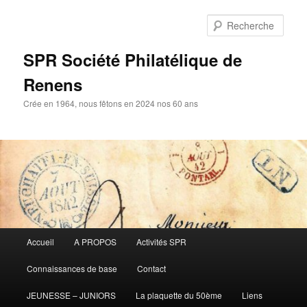
Aller
au
Rech
contenu
principal
SPR Société Philatélique de
Renens
Crée en 1964, nous fêtons en 2024 nos 60 ans
Menu
Accueil
A PROPOS
Activités SPR
principal
Connaissances de base
Contact
JEUNESSE – JUNIORS
La plaquette du 50ème
Liens