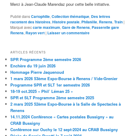
Merci à Jean-Claude Marendaz pour cette belle initiative.
Publié dans
Cartophilie
,
Collection thématique
,
Des lettres
racontent des histoires
,
Histoire postale
,
Philatélie
,
Renens
,
Train
|
Marqué avec
carte maximum
,
Gare de Renens
,
Passerelle gare
Renens
,
Rayon vert
|
Laisser un commentaire
ARTICLES RÉCENTS
SPR Programme 2ème semestre 2026
Enchère du 19 juin 2026
Hommage Pierre Jaquenoud
1 mars 2026 53ème Expo-Bourse à Renens / Vide-Grenier
Programme SPR et SLT 1er semestre 2026
18-19 oct.2025 « Phil’ Léman 25 »
SPR et SLT Programme 2ème semestre 2025
2 mars 2025 52ème Expo-Bourse à la Salle de Spectacles à
Renens
14.11.2024 Conférence « Cartes postales Bussigny » au
CRAB Bussigny
Conférence sur Ouchy le 12 sept-2024 au CRAB Bussigny
Décès de Sergio Perotti le 7 août 2024