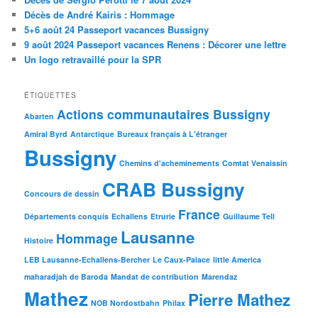
Décès de André Kairis : Hommage
5+6 août 24 Passeport vacances Bussigny
9 août 2024 Passeport vacances Renens : Décorer une lettre
Un logo retravaillé pour la SPR
ÉTIQUETTES
Actions communautaires Bussigny
Abarten
Amiral Byrd
Antarctique
Bureaux français à L'étranger
Bussigny
Chemins d'acheminements
Comtat Venaissin
CRAB Bussigny
Concours de dessin
France
Départements conquis
Echallens
Etrurie
Guillaume Tell
Lausanne
Hommage
Histoire
LEB Lausanne-Echallens-Bercher
Le Caux-Palace
little America
maharadjah de Baroda
Mandat de contribution
Marendaz
Mathez
Pierre Mathez
NOB Nordostbahn
Philax