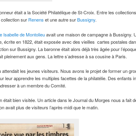
’honneur était a la Société Philatélique de St-Croix. Entre les collectio
 collection sur
Renens
et une autre sur
Bussigny
.
 Isabelle de Montolieu
avait une maison de campagne à Bussigny. Un
lle, écrite en 1822, était exposée avec des vieilles cartes postales da
ection sur Bussigny. La baronne était alors déjà très âgée pour l’époqu
ait pleinement aux gens. La lettre s’adresse à sa cousine à Paris.
attendait les jeunes visiteurs. Nous avons le projet de former un gr
r leur apprendre les multiples facettes de la philatélie. Des enfants 
’adresser à un membre du Comité.
n était bien visitée. Un article dans le Journal du Morges nous a fait d
on avait plus de visiteurs l’après-midi que le matin.