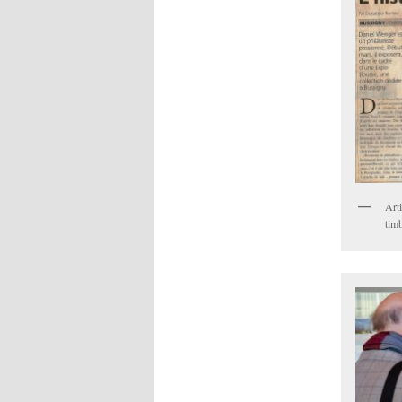
Art
tim