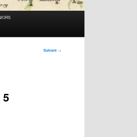
NIORS
Suivant
→
 5