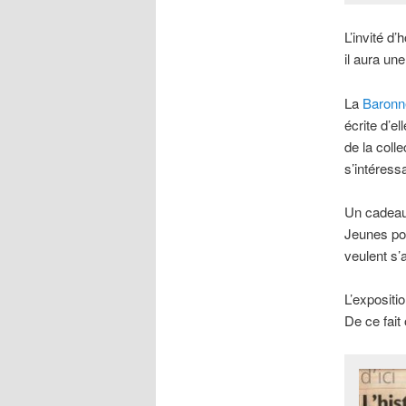
L’invité d
il aura une
La
Baronne
écrite d’e
de la coll
s’intéress
Un cadeau 
Jeunes pou
veulent s
L’expositio
De ce fait 