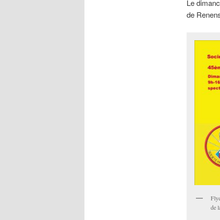
Le dimanch
de Renens
Fly
de l