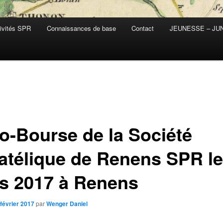
ivités SPR
Connaissances de base
Contact
JEUNESSE – JU
o-Bourse de la Société
latélique de Renens SPR le
s 2017 à Renens
 février 2017
par
Wenger Daniel