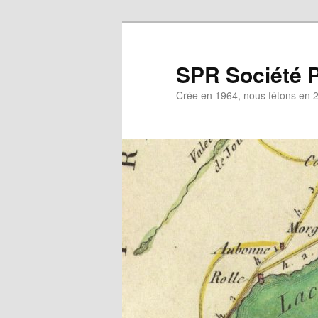
Aller
au
contenu
SPR Société P
principal
Crée en 1964, nous fêtons en 