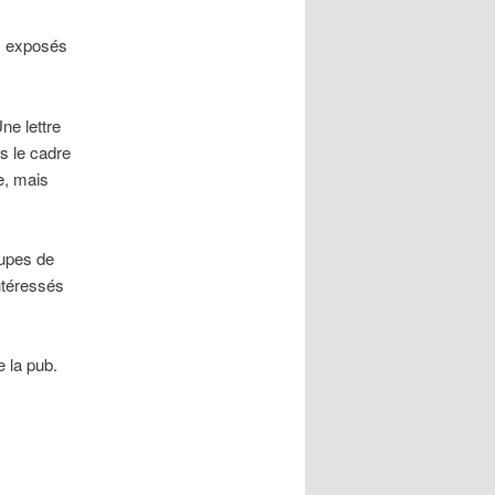
ns exposés
e lettre
ns le cadre
e, mais
oupes de
intéressés
e la pub.