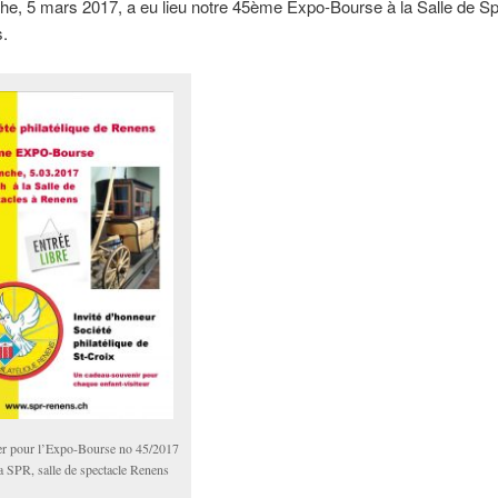
e, 5 mars 2017, a eu lieu notre 45ème Expo-Bourse à la Salle de S
.
er pour l’Expo-Bourse no 45/2017
a SPR, salle de spectacle Renens