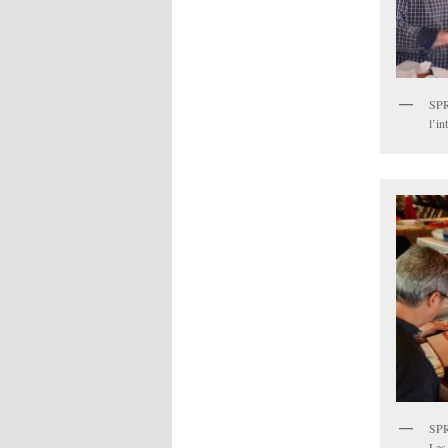
SPR
l’in
SPR
Les