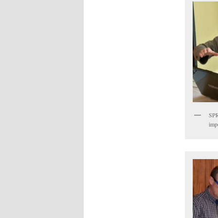
SPR
imp