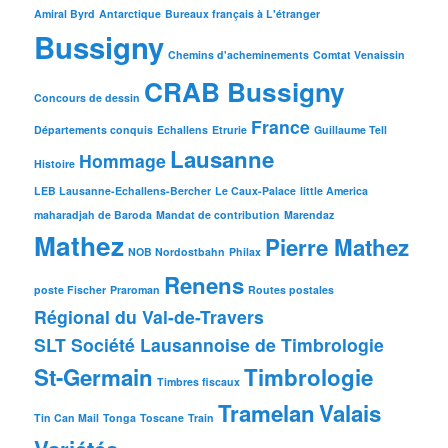
Amiral Byrd
Antarctique
Bureaux français à L'étranger
Bussigny
Chemins d'acheminements
Comtat Venaissin
CRAB Bussigny
Concours de dessin
France
Départements conquis
Echallens
Etrurie
Guillaume Tell
Lausanne
Hommage
Histoire
LEB Lausanne-Echallens-Bercher
Le Caux-Palace
little America
maharadjah de Baroda
Mandat de contribution
Marendaz
Mathez
Pierre Mathez
NOB Nordostbahn
Philax
Renens
poste Fischer
Praroman
Routes postales
Régional du Val-de-Travers
SLT Société Lausannoise de Timbrologie
St-Germain
Timbrologie
Timbres fiscaux
Tramelan
Valais
Tin Can Mail
Tonga
Toscane
Train