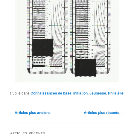
Publié dans
Connaissances de base
,
Initiation
,
Jeunesse
,
Philatélie
Navigation
←
Articles plus anciens
Articles plus récents
→
des
articles
ARTICLES RÉCENTS