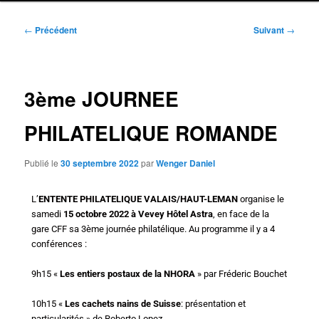
Navigation
←
Précédent
Suivant
→
des
articles
3ème JOURNEE
PHILATELIQUE ROMANDE
Publié le
30 septembre 2022
par
Wenger Daniel
L’
ENTENTE PHILATELIQUE VALAIS/HAUT-LEMAN
organise le
samedi
15 octobre 2022 à Vevey Hôtel Astra
, en face de la
gare CFF sa 3ème journée philatélique. Au programme il y a 4
conférences :
9h15 «
Les entiers postaux de la NHORA
» par Fréderic Bouchet
10h15 «
Les cachets nains de Suisse
: présentation et
particularités » de Roberto Lopez