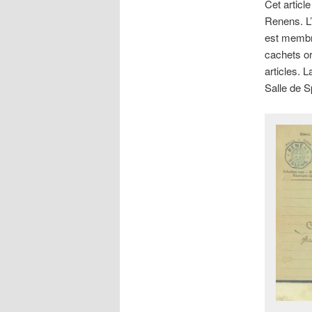
Cet articl
Renens. L’
est membre
cachets or
articles. 
Salle de 