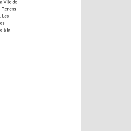
a Ville de
de Renens
. Les
res
e à la