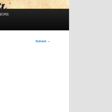
NIORS
Suivant
→