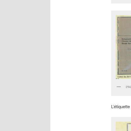
194
L’étiquett