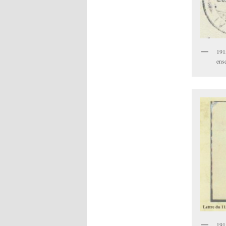
19
ens
191