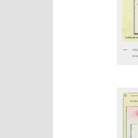
194
ave