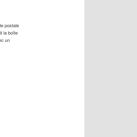
te postale
t la boîte
vec un