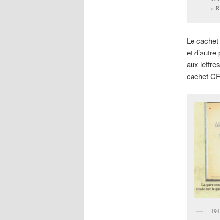
« 
Le cachet
et d’autre 
aux lettre
cachet CF
194