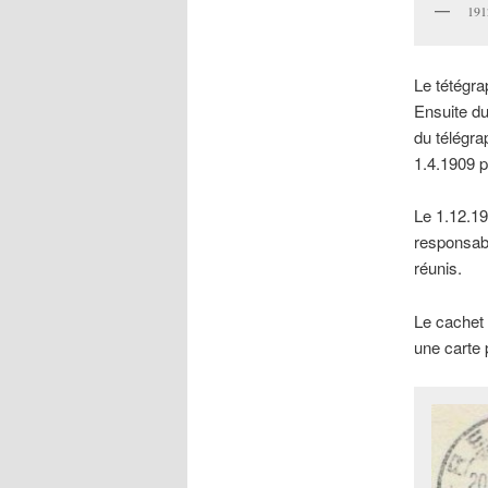
19
Le tétégra
Ensuite du
du télégra
1.4.1909 p
Le 1.12.19
responsabl
réunis.
Le cachet
une carte p