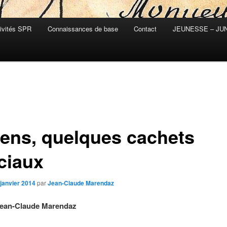
ivités SPR
Connaissances de base
Contact
JEUNESSE – JU
ens, quelques cachets
ciaux
 janvier 2014
par
Jean-Claude Marendaz
ean-Claude Marendaz