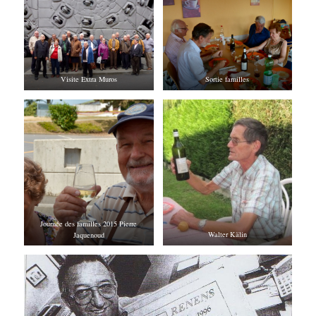
Visite Extra Muros
Sortie familles
Journée des familles 2015 Pierre
Jaquenoud
Walter Kälin